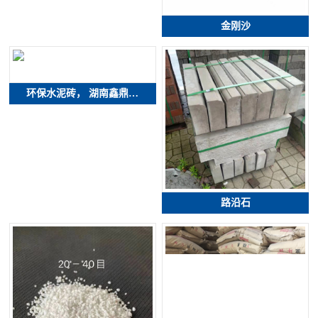
金刚沙
环保水泥砖， 湖南鑫鼎…
路沿石