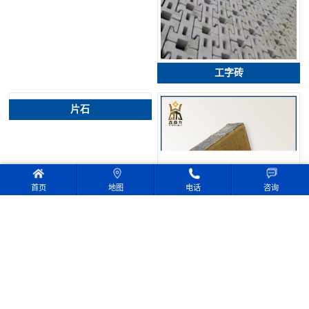
工字砖
片石
首页
地图
电话
咨询
透水砖
砾石