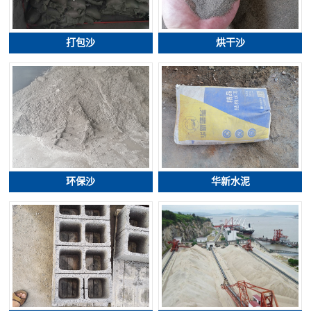
打包沙
烘干沙
环保沙
华新水泥