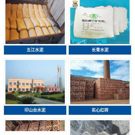
五江水泥
长青水泥
印山台水泥
实心红砖