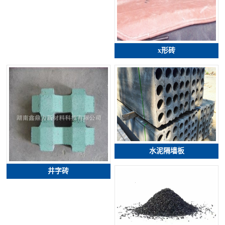
x形砖
水泥隔墙板
井字砖